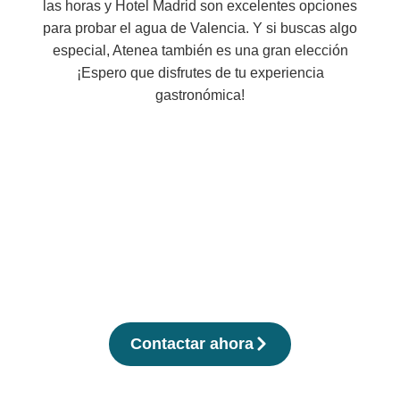
las horas y Hotel Madrid son excelentes opciones
para probar el agua de Valencia. Y si buscas algo
especial, Atenea también es una gran elección
¡Espero que disfrutes de tu experiencia
gastronómica!
Tu estancia perfecta empieza
aquí
Reservar tu departamento nunca fue tan sencillo.
Elige la fecha, revisa las fotos y condiciones, y
asegura tu lugar en solo unos pasos.
Contactar ahora